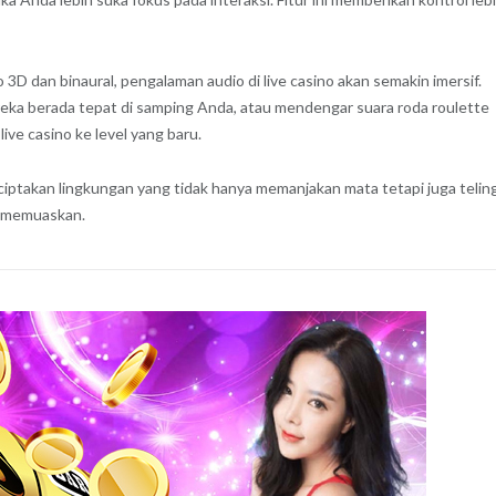
D dan binaural, pengalaman audio di live casino akan semakin imersif.
eka berada tepat di samping Anda, atau mendengar suara roda roulette
ive casino ke level yang baru.
ciptakan lingkungan yang tidak hanya memanjakan mata tetapi juga telin
n memuaskan.