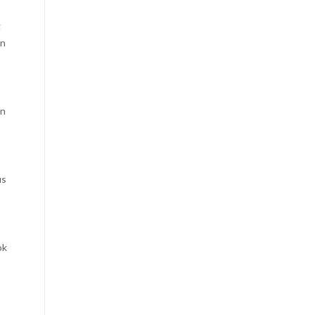
g
an
an
is
ok