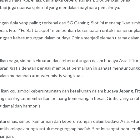
api juga nuansa spiritual yang mendalam bagi para pemainnya.
gan Asia yang paling terkenal dari SG Gaming. Slot ini menampilkan simb
merah. Fitur “Fu Bat Jackpot” memberikan kesempatan untuk memenangk
 dianggap keberuntungan dalam budaya China menjadi elemen utama dalam
ilkan naga, simbol kekuatan dan keberuntungan dalam budaya Asia. Fitur
taran gratis dengan pengali membuat permainan ini sangat menguntungk
t malam menambah atmosfer mistis yang kuat.
n ikan koi, simbol keberuntungan dan ketekunan dalam budaya Jepang. Fi
yang meningkat memberikan peluang kemenangan besar. Grafis yang cera
 damai dan harmonis.
tai emas, simbol kemurnian dan keberuntungan dalam budaya Asia. Fitur
lih kelopak bunga untuk mengungkap hadiah. Slot ini sangat populer di
nangan.