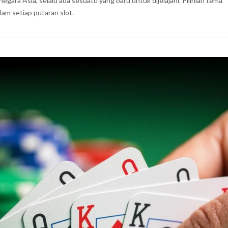
negara Asia, selalu ada sesuatu yang baru untuk dijelajahi. Pilihlah tema
am setiap putaran slot.