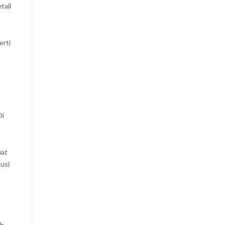
tail
erti
Di
uat
busi
ih