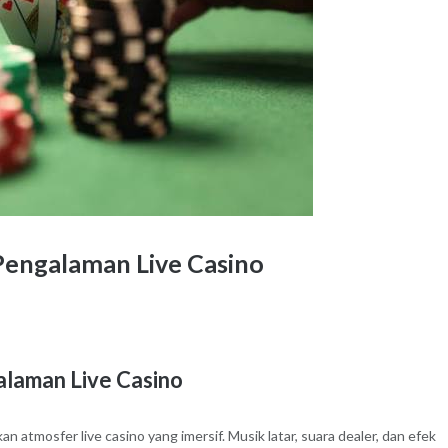
Pengalaman Live Casino
alaman Live Casino
atmosfer live casino yang imersif. Musik latar, suara dealer, dan efek