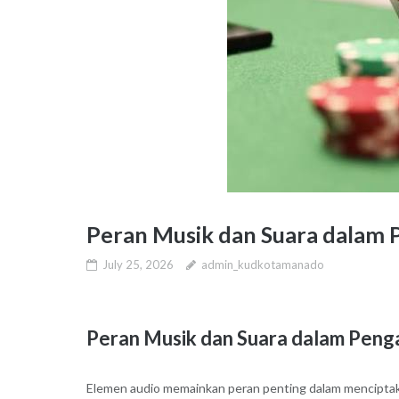
Peran Musik dan Suara dalam 
July 25, 2026
admin_kudkotamanado
Peran Musik dan Suara dalam Peng
Elemen audio memainkan peran penting dalam menciptakan 