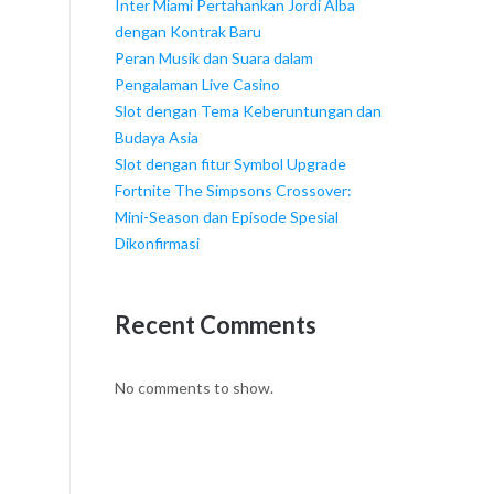
Inter Miami Pertahankan Jordi Alba
dengan Kontrak Baru
Peran Musik dan Suara dalam
Pengalaman Live Casino
Slot dengan Tema Keberuntungan dan
Budaya Asia
Slot dengan fitur Symbol Upgrade
Fortnite The Simpsons Crossover:
Mini-Season dan Episode Spesial
Dikonfirmasi
Recent Comments
No comments to show.