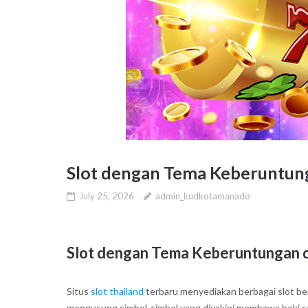
Slot dengan Tema Keberuntun
July 25, 2026
admin_kudkotamanado
Slot dengan Tema Keberuntungan 
Situs
slot thailand
terbaru menyediakan berbagai slot be
mengusung simbol-simbol yang diyakini membawa hoki se