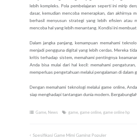
lebih kompleks. Pola pembelajaran seperti ini mirip d
dasar, kemudian mencoba menerapkan, dan akhirnya me
berhasil menyusun strategi yang lebih efisien ata
mencoba hal yang lebih menantang. Kondisi ini membuat p
Dalam jangka panjang, kemampuan memahami teknolo
menjadi pengguna digital yang lebih cerdas. Mereka tida
kritis terhadap sistem, memahami pentingnya keamanan
Anda bisa mulai dari hal kecil: memahami pengaturan,
memperluas pengetahuan melalui pengalaman di dalam 
Dengan memahami teknologi melalui game online, Anda t
siap menghadapi tantangan dunia modern. Bergabunglah
Game
,
News
game
,
game online
,
game online hp
Spesifikasi Game Mimi Gaming Populer