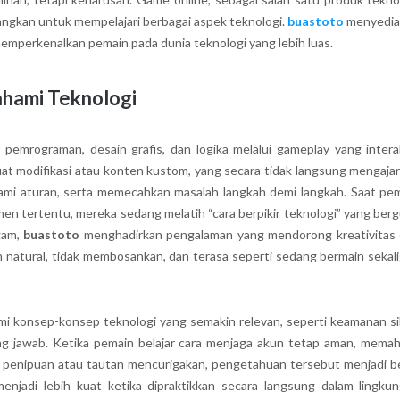
angkan untuk mempelajari berbagai aspek teknologi.
buastoto
menyedia
emperkenalkan pemain pada dunia teknologi yang lebih luas.
hami Teknologi
emrograman, desain grafis, dan logika melalui gameplay yang interak
modifikasi atau konten kustom, yang secara tidak langsung mengaja
ahami aturan, serta memecahkan masalah langkah demi langkah. Saat pe
 tertentu, mereka sedang melatih “cara berpikir teknologi” yang ber
gam,
buastoto
menghadirkan pengalaman yang mendorong kreativitas
bih natural, tidak membosankan, dan terasa seperti sedang bermain sekal
i konsep-konsep teknologi yang semakin relevan, seperti keamanan si
ng jawab. Ketika pemain belajar cara menjaga akun tetap aman, mema
ko penipuan atau tautan mencurigakan, pengetahuan tersebut menjadi b
enjadi lebih kuat ketika dipraktikkan secara langsung dalam lingku