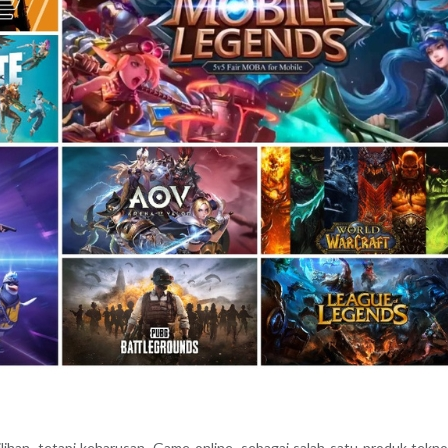
pilihan, tetapi keharusan. Game online, sebagai salah satu produk tekno