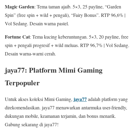
Magic Garden
: Tema taman ajaib. 5×3, 25 payline, “Garden
Spin” (free spin + wild + pengali), “Fairy Bonus”. RTP 96,6% |
Vol Sedang. Desain warna pastel.
Fortune Cat
: Tema kucing keberuntungan. 5×3, 20 payline, free
spin + pengali progresif + wild meluas. RTP 96,7% | Vol Sedang.
Desain warna-warni cerah.
jaya77: Platform Mimi Gaming
Terpopuler
jaya77
Untuk akses koleksi Mimi Gaming,
adalah platform yang
direkomendasikan. jaya77 menawarkan antarmuka user-friendly,
dukungan mobile, keamanan terjamin, dan bonus menarik.
Gabung sekarang di jaya77!