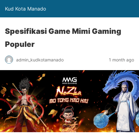
Kud Kota Manado
Spesifikasi Game Mimi Gaming
Populer
admin_kudkotamanado
1 month ago