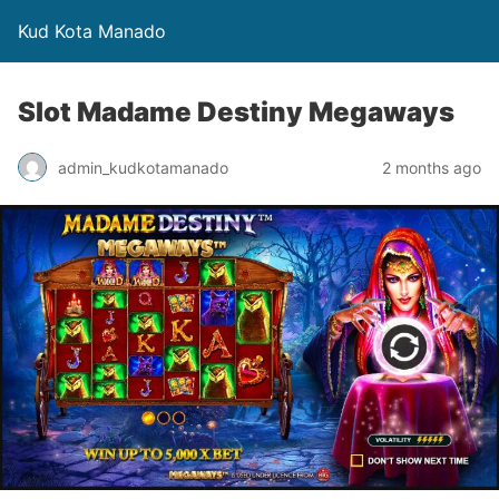
Kud Kota Manado
Slot Madame Destiny Megaways
admin_kudkotamanado
2 months ago